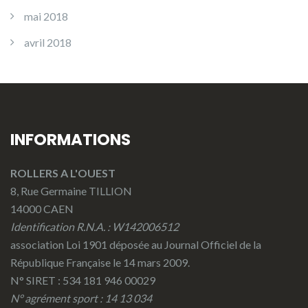
mai 2018
avril 2018
INFORMATIONS
ROLLERS A L'OUEST
8, Rue Germaine TILLION
14000 CAEN
Identification R.N.A. : W142006512
association Loi 1901 déposée au Journal Officiel de la
République Française le 14 mars 2009.
N° SIRET : 534 181 946 00029
N° agrément sport : 14 13 034