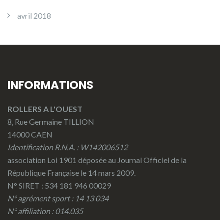
avril 2018
INFORMATIONS
ROLLERS A L'OUEST
8, Rue Germaine TILLION
14000 CAEN
Identification R.N.A. : W142006512
association Loi 1901 déposée au Journal Officiel de la
République Française le 14 mars 2009.
N° SIRET : 534 181 946 00029
N° agrément sport : 14 13 034
N° affiliation : 014.035