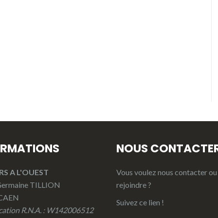
ORMATIONS
NOUS CONTACTE
RS A L'OUEST
Vous voulez nous contacter ou
 Germaine TILLION
rejoindre ?
 CAEN
Suivez ce lien !
ication R.N.A. : W142006512