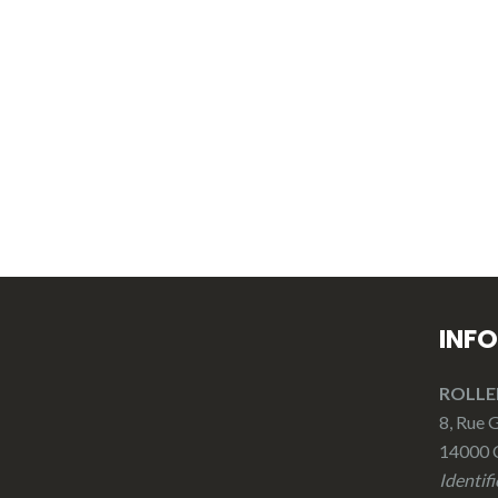
INF
ROLLE
8, Rue
14000
Identif